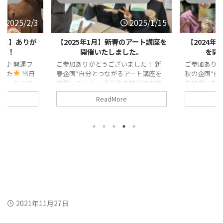
2025/1/15
2024/11/22
のアート講座を
【2024年11月】晩秋のアート講座
【癒しフェス
した。
を開催いたしました。
りがと
ました！ 新
ご参加ありがとうございました！ 晩
癒しフェス
アート講座を
秋の企画*自分とつながるアート講座
た！ 先日東
の神戸での開
を開催しました。 開運フェア品川か
心と体が喜ぶ
がら、イベン
らのご縁のわこさん、じゅんこさんか
連続出展フ
ReadMore
いきたい！と
らリクエストをいただき、初のさいた
た！ 当日の
望み
この
ま市での開催でした
同じく埼玉に
は、ひたす
て、嬉しいで
お住まいのさやかちゃん、わこさんの
チャネリング
加くださった
大学生の息子さんもご参加くださいま
くたくさん
demyで心の学
した。 当日の様子 今日参加くださっ
さんから、
在住の美人母
た皆さんは、絵をお仕事にしていた
きました
その会話は所
り、美大出身だったり、アート系の就
momo.の
に、私の方が
職を希望されていたりと、絵心ありま
お客さまが
...
くりの方々
そのような方たちが、
手持ちのお
わざわざ、絵を学んだことのない私の
受けたい！と思
得 ...
2021年11月27日