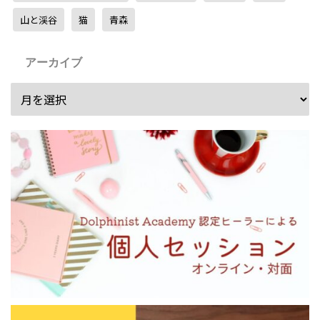
山と渓谷
猫
青森
アーカイブ