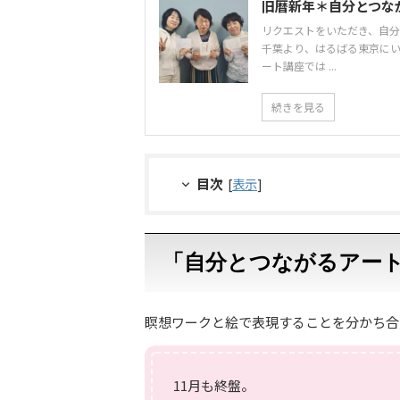
旧暦新年＊自分とつな
リクエストをいただき、自分
千葉より、はるばる東京にい
ート講座では ...
続きを見る
目次
[
表示
]
「自分とつながるアー
瞑想ワークと絵で表現することを分かち合
11月も終盤。