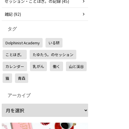
セッション・ことほぎ。の記録 (45)
雑記 (92)
タグ
Dolphinist Academy
いる研
ことほぎ。
たゆたう。のセッション
カレンダー
乳がん
働く
山と渓谷
猫
青森
アーカイブ