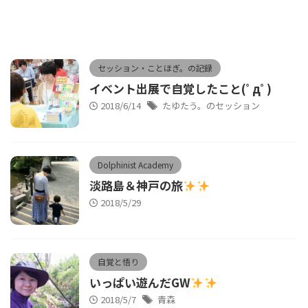
セッション・ことほぎ。の記録
イベント出展で自覚したこと(ﾟдﾟ)
2018/6/14
たゆたう。のセッション
Dolphinist Academy
淡路島＆神戸の旅
2018/5/29
自覚と悟り
いっぱい遊んだGW
2018/5/7
青森