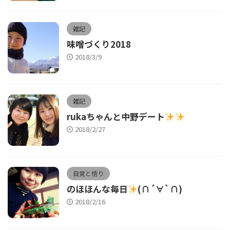
雑記
味噌づくり2018
2018/3/9
雑記
rukaちゃんと中野デート
2018/2/27
自覚と悟り
のほほんな毎日
(∩´∀`∩)
2018/2/16