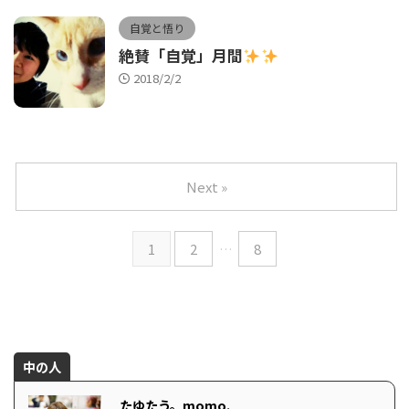
自覚と悟り
絶賛「自覚」月間
2018/2/2
Next »
1
2
…
8
中の人
たゆたう。momo.